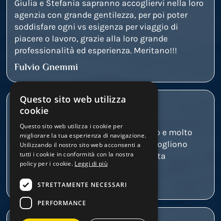
Giulia e Stefania sapranno accogliervi nella loro
agenzia con grande gentilezza, per poi poter
soddisfare ogni vs esigenza per viaggio di
piacere o lavoro, grazie alla loro grande
professionalità ed esperienza. Meritano!!!
Fulvio Gnemmi
Questo sito web utilizza
cookie
Agenzia di viaggi estremamente
Questo sito web utilizza i cookie per
affidabile.Personale disponibilissimo e molto
migliorare la tua esperienza di navigazione.
competente.Consiglio a coloro che vogliono
Utilizzando il nostro sito web acconsenti a
tutti i cookie in conformità con la nostra
farsi una vacanza di affidarsi a questa
policy per i cookie.
Leggi di più
agenzia.Si vede la professionalità.
Tania Bonatti
STRETTAMENTE NECESSARI
PERFORMANCE