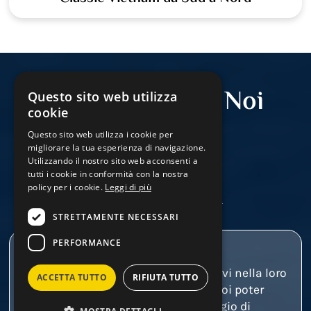
Cosa dicono di Noi
Questo sito web utilizza
cookie
Questo sito web utilizza i cookie per
migliorare la tua esperienza di navigazione.
Utilizzando il nostro sito web acconsenti a
tutti i cookie in conformità con la nostra
policy per i cookie.
Leggi di più
Leggi tutte le recensioni
STRETTAMENTE NECESSARI
PERFORMANCE
Giulia e Stefania sapranno accogliervi nella loro
ACCETTA TUTTO
RIFIUTA TUTTO
agenzia con grande gentilezza, per poi poter
soddisfare ogni vs esigenza per viaggio di